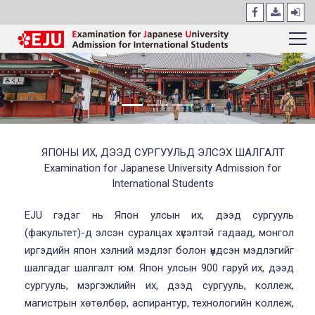
ЯПОНЫ ИХ, ДЭЭД СУРГУУЛЬД ЭЛСЭХ ШАЛГАЛТ
Examination for Japanese University Admission for
International Students
EJU гэдэг нь Япон улсын их, дээд сургууль
(факультет)-д элсэн суралцах хүсэлтэй гадаад, монгол
иргэдийн япон хэлний мэдлэг болон үндсэн мэдлэгийг
шалгадаг шалгалт юм. Япон улсын 900 гаруй их, дээд
сургууль, мэргэжлийн их, дээд сургууль, коллеж,
магистрын хөтөлбөр, аспирантур, технологийн коллеж,