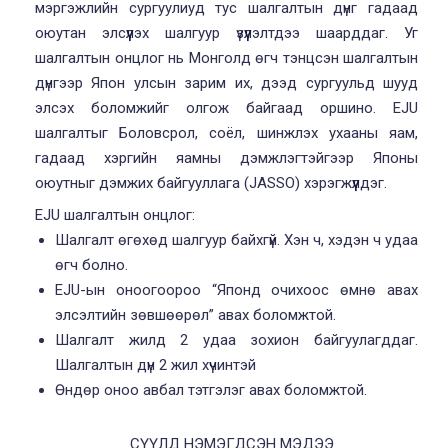
мэргэжлийн сургуулиуд тус шалгалтын дүнг гадаад
оюутан элсүүлэх шалгуур үзүүлэлтдээ шаарддаг. Уг
шалгалтын онцлог нь Монголд өгч тэнцсэн шалгалтын
дүнгээр Япон улсын зарим их, дээд сургуульд шууд
элсэх боломжийг олгож байгаад оршино. EJU
шалгалтыг Боловсрол, соёл, шинжлэх ухааны яам,
гадаад хэргийн яамны дэмжлэгтэйгээр Японы
оюутныг дэмжих байгууллага (JASSO) хэрэгжүүлдэг.
EJU шалгалтын онцлог:
Шалгалт өгөхөд шалгуур байхгүй. Хэн ч, хэдэн ч удаа
өгч болно.
EJU-ын оноогоороо “Японд очихоос өмнө авах
элсэлтийн зөвшөөрөл” авах боломжтой.
Шалгалт жилд 2 удаа зохион байгуулагддаг.
Шалгалтын дүн 2 жил хүчинтэй
Өндөр оноо авбал тэтгэлэг авах боломжтой.
СҮҮЛД НЭМЭГДСЭН МЭДЭЭ