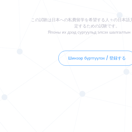
この試験は日本への私費留学を希望する人々の日本語
定するための試験です。
Японы их дээд сургуульд элсэх шалгалтын 
Шинээр бүртгүүлэх / 登録する