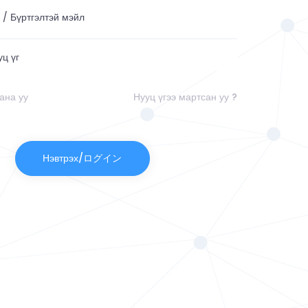
ана уу
Нууц үгээ мартсан уу ?
Нэвтрэх/ログイン