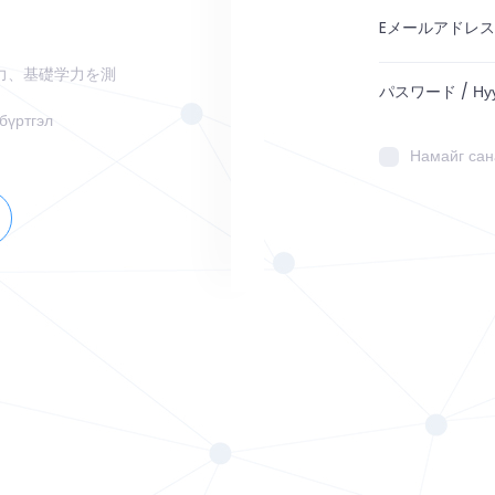
力、基礎学力を測
бүртгэл
Намайг сан