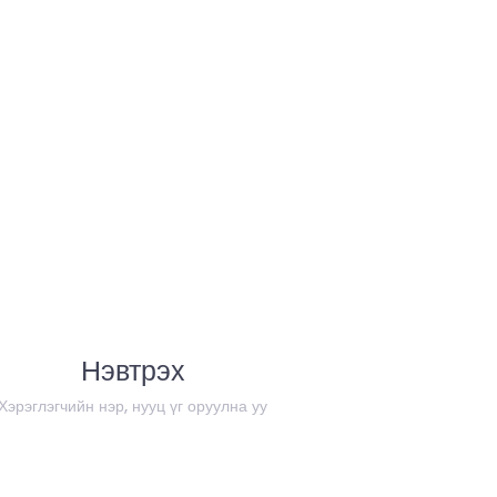
Нэвтрэх
Хэрэглэгчийн нэр, нууц үг оруулна уу