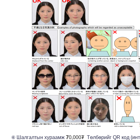
Шалгалтын хураамж
7
0,000₮
Төлбөрийг QR код (инт
⑥