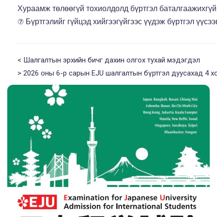
Хураамж төлөөгүй тохиолдолд бүртгэл баталгаажихгүй
Бүртгэлийг гүйцэд хийгээгүйгээс үүдэж бүртгэл үүсээ
⑦
<
Шалгалтын эрхийн бичг дахин олгох тухай мэдэгдэл
>
2026 оны 6-р сарын EJU шалгалтын бүртгэл дуусахад 4 х