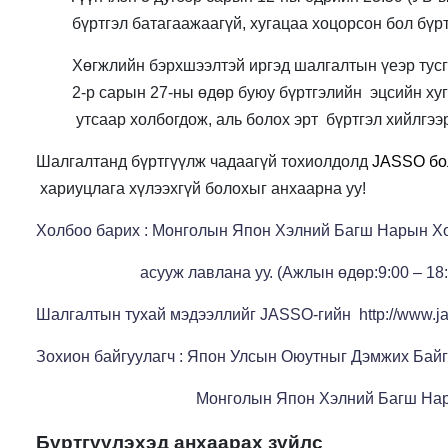
         бүртгэл батагаажаагүй, хугацаа хоцорсон бол бү
         Хөгжлийн бэрхшээлтэй иргэд шалгалтын үеэр ту
         2-р сарын 27-ны өдөр буюу бүртгэлийн 
эцсийн ху
          утсаар холбогдож, 
аль болох эрт
б
үртгэл
 хийлгээ
Шалгалтанд бүртгүүлж чадаагүй тохиолдол
д 
JASSO бо
 хариуцлага хүлээхгүй болохыг анхаарна уу!
Холбоо барих : Монголын Япон Хэлний Багш Нарын 
асууж лавлана уу.
(Ажлын өдөр:9:00 – 18:
Шалгалтын тухай мэдээллийг JASSO-гийн
http://www.j
Зохион байгуулагч : Япон Улсын Оюутныг Дэмжих Бай
Монголын Япон Xэлний Багш На
Бүртгүүлэхэд анхаарах зүйлс 