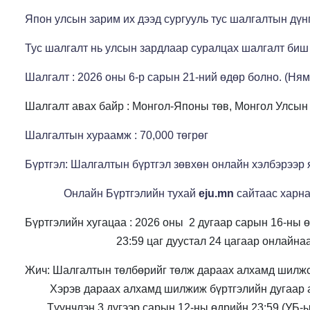
Япон улсын зарим их дээд сургууль тус шалгалтын дүн
Тус шалгалт нь улсын зардлаар суралцах шалгалт биш 
Шалгалт : 2026 оны 6-р сарын 21-ний өдөр болно. (Ням
Шалгалт авах байр : Монгол-Японы төв, Монгол Улсын
Шалгалтын хураамж : 70,000 төгрөг
Бүртгэл:
Шалгалтын бүртгэл зөвхөн онлайн хэлбэрээр 
Онлайн Бүртгэлийн тухай
eju.mn
сайтаас харна 
Бүртгэлийн хугацаа : 202
6 
оны
2 дугаар сарын 1
6
-ны 
                                 23:59 цаг дуустал 24 цагаар онла
Жич:
 Шалгалтын төлбөрийг төлж дараах алхамд шилжс
         Хэрэв дараах алхамд шилжиж бүртгэлийн дугаар 
        Түүнчлэн 
3 д
у
гээр сарын 12-ны өдрийн 23:59 (УБ-ы