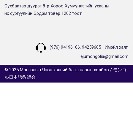
Сүхбаатар дүүрэг 8-р Хороо Хүмүүнлэгийн ухааны
их сургуулийн Эрдэм товер 1202 тоот.
(976) 94196106, 94259605
Имэйл хаяг:
ejumongolia@gmail.com
© 2025 Монголын Япон хэлний багш нарын холбоо / モンゴ
ル日本語教師会