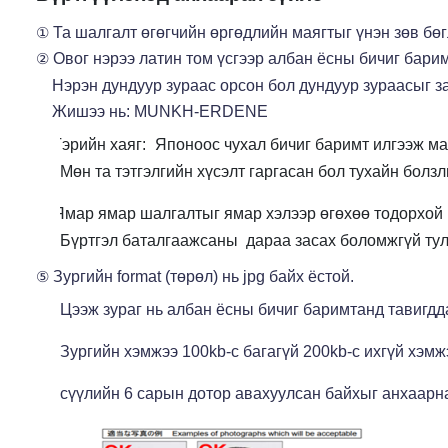
Та шалгалт өгөгчийн өргөдлийн маягтыг үнэн зөв бөг
①
Овог нэрээ латин том үсгээр албан ёсны бичиг бари
②
Нэрэн дундуур зураас орсон бол дундуур зураасыг за
Жишээ нь: MUNKH-ERDENE
Гэрийн хаяг:
Японоос чухал бичиг баримт илгээж ма
③
Мөн та тэтгэлгийн хүсэлт гаргасан бол тухайн болзл
Ямар ямар шалгалтыг ямар хэлээр өгөхөө тодорхой 
④
Бүртгэл баталгаажсаны 
дараа засах боломжгүй тул
Зургийн format (төрөл) нь jpg байх ёстой.
⑤
Цээж зураг нь албан ёсны бичиг баримтанд тавигдд
Зургийн хэмжээ 100kb-с багагүй 200kb-с ихгүй хэмж
сүүлийн 6 сарын дотор авахуулсан байхыг анхаарна